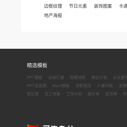
边框纹理
节日元素
装饰图案
卡
地产海报
精选模板
PPT模板
总结汇报
竞聘述职
商业计划
企业宣
PPT关系图
Word模板
求职简历
人事行政
法律
登记表
员工考勤
工作计划
报价单
送货单
市