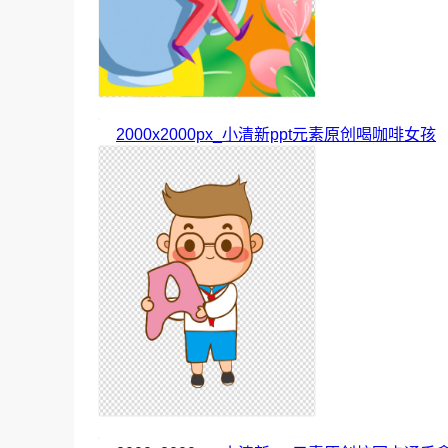
2000x2000px_小清新ppt元素原创喝咖啡女孩