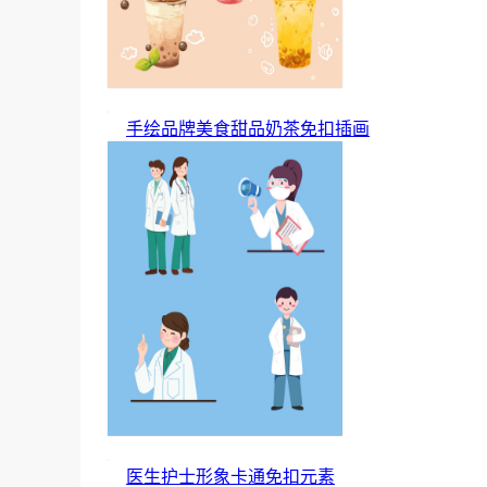
手绘品牌美食甜品奶茶免扣插画
医生护士形象卡通免扣元素