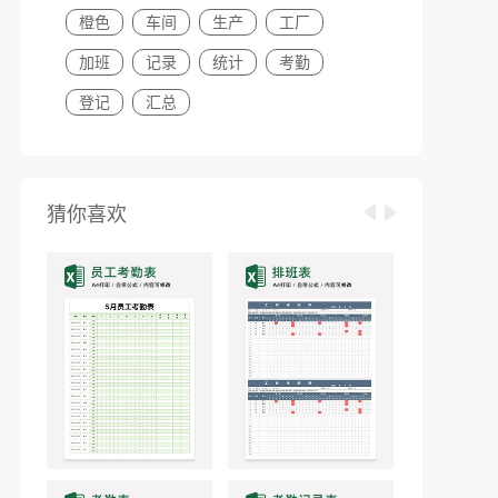
橙色
车间
生产
工厂
加班
记录
统计
考勤
登记
汇总
猜你喜欢