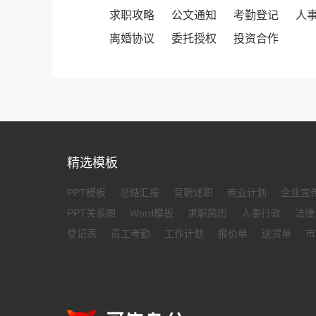
求职攻略
公文通知
考勤登记
人
离婚协议
委托授权
投资合作
精选模板
PPT模板
总结汇报
竞聘述职
商业计划
企业宣
PPT关系图
Word模板
求职简历
人事行政
法律
登记表
员工考勤
工作计划
报价单
送货单
市