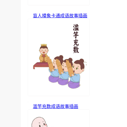
盲人摸象卡通成语故事插画
滥竽充数成语故事插画