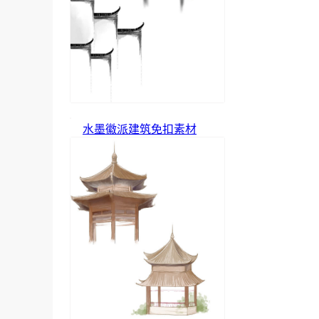
水墨徽派建筑免扣素材