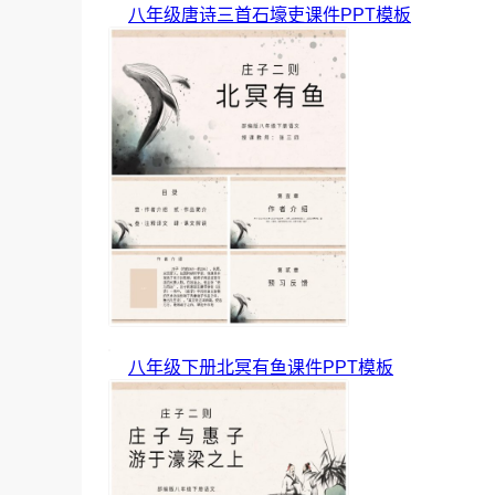
八年级唐诗三首石壕吏课件PPT模板
八年级下册北冥有鱼课件PPT模板