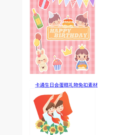
卡通生日会蛋糕礼物免扣素材