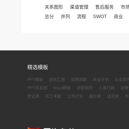
关系图形
渠道管理
售后服务
市
总分
并列
流程
SWOT
商业
精选模板
PPT模板
总结汇报
竞聘述职
商业计划
企业宣
PPT关系图
Word模板
求职简历
人事行政
法律
登记表
员工考勤
工作计划
报价单
送货单
市