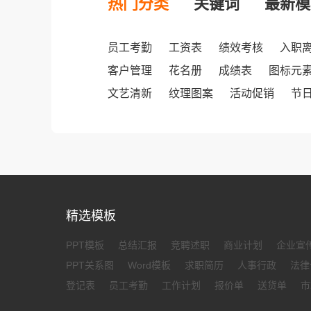
热门分类
关键词
最新模
员工考勤
工资表
绩效考核
入职
客户管理
花名册
成绩表
图标元
文艺清新
纹理图案
活动促销
节
精选模板
PPT模板
总结汇报
竞聘述职
商业计划
企业宣
PPT关系图
Word模板
求职简历
人事行政
法律
登记表
员工考勤
工作计划
报价单
送货单
市