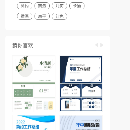
简约
商务
几何
卡通
插画
扁平
红色
猜你喜欢