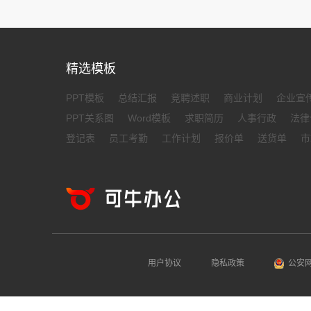
精选模板
PPT模板
总结汇报
竞聘述职
商业计划
企业宣
PPT关系图
Word模板
求职简历
人事行政
法律
登记表
员工考勤
工作计划
报价单
送货单
市
用户协议
隐私政策
公安网