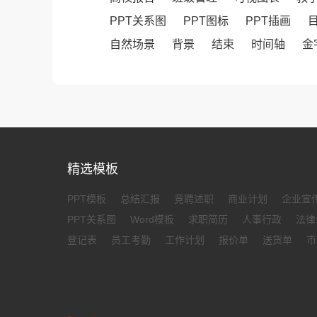
PPT关系图
PPT图标
PPT插画
自然场景
背景
结束
时间轴
金
精选模板
PPT模板
总结汇报
竞聘述职
商业计划
企业宣
PPT关系图
Word模板
求职简历
人事行政
法律
登记表
员工考勤
工作计划
报价单
送货单
市