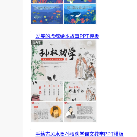
爱笑的虎鲸绘本故事PPT模板
手绘古风水墨孙权劝学课文教学PPT模板