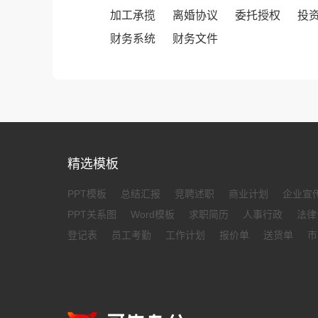
加工承揽
离婚协议
委托授权
投
财务系统
财务文件
精选模板
PPT模板
总结汇报
竞聘述职
商业计划
企业宣
PPT关系图
Word模板
求职简历
人事行政
法律
登记表
员工考勤
工作计划
报价单
送货单
市