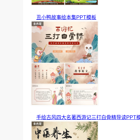
丑小鸭故事绘本集PPT模板
手绘古风四大名著西游记三打白骨精导读PPT