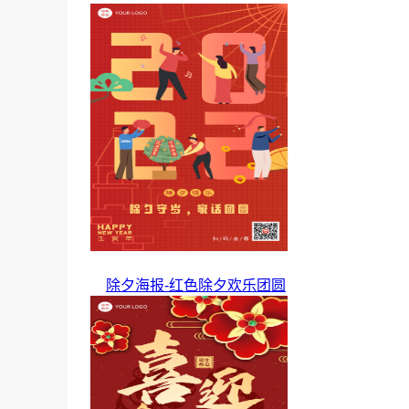
除夕海报-红色除夕欢乐团圆