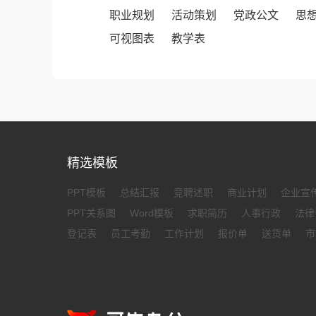
职业规划
活动策划
党政公文
思
可视图表
教学表
精选模板
PPT模板
总结汇报
竞聘述职
商业计划
企业宣
PPT关系图
Word模板
求职简历
人事行政
法律
登记表
员工考勤
工作计划
报价单
送货单
市