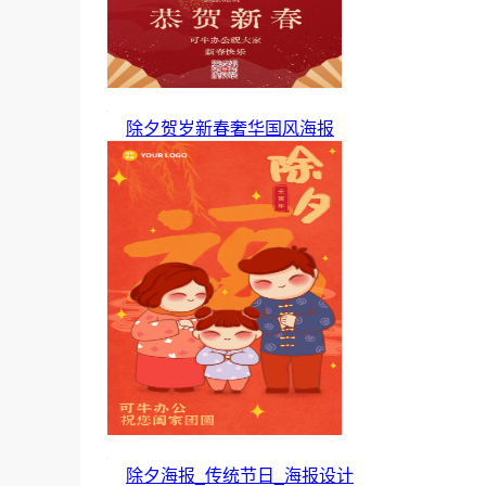
除夕贺岁新春奢华国风海报
除夕海报_传统节日_海报设计