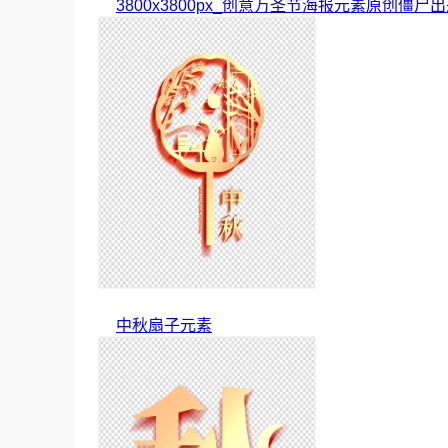
3800x3800px_创意万圣节海报元素原创僵尸
中秋扇子元素