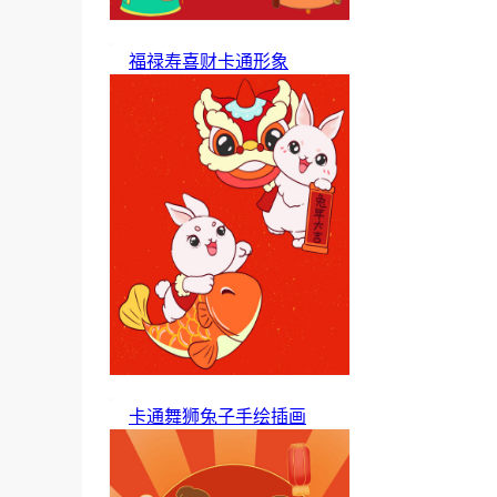
福禄寿喜财卡通形象
卡通舞狮兔子手绘插画