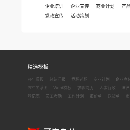
企业培训
企业宣传
商业计划
产
党政宣传
活动策划
精选模板
PPT模板
总结汇报
竞聘述职
商业计划
企业宣
PPT关系图
Word模板
求职简历
人事行政
法律
登记表
员工考勤
工作计划
报价单
送货单
市