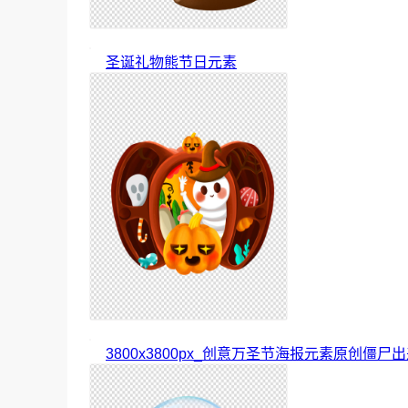
圣诞礼物熊节日元素
3800x3800px_创意万圣节海报元素原创僵尸