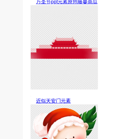
万圣节ppt元素原创藤蔓南瓜
近似天安门元素