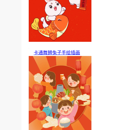
卡通舞狮兔子手绘插画