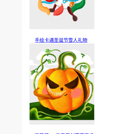
手绘卡通圣诞节雪人礼物