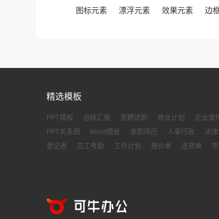
图标元素
漂浮元素
效果元素
边
精选模板
PPT模板
总结汇报
竞聘述职
商业计划
企业宣
PPT关系图
Word模板
求职简历
人事行政
法律
登记表
员工考勤
工作计划
报价单
送货单
市