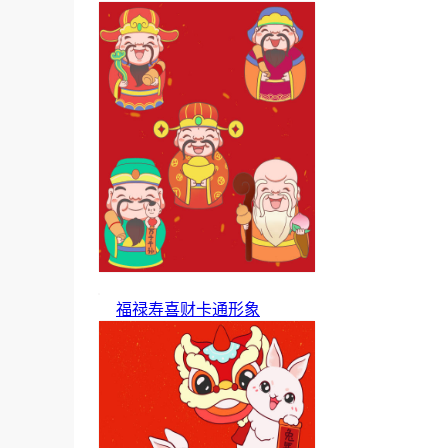
福禄寿喜财卡通形象