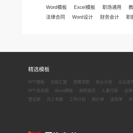
Word模板
Excel模板
职场通用
法律合同
Word设计
财务会计
职
精选模板
PPT模板
总结汇报
竞聘述职
商业计划
企业宣
PPT关系图
Word模板
求职简历
人事行政
法律
登记表
员工考勤
工作计划
报价单
送货单
市