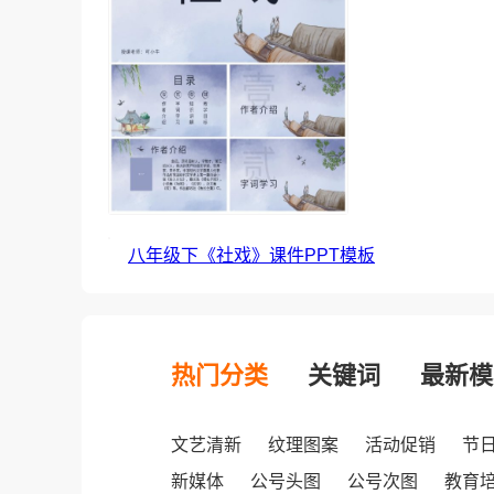
八年级下《社戏》课件PPT模板
热门分类
关键词
最新模
文艺清新
纹理图案
活动促销
节
新媒体
公号头图
公号次图
教育