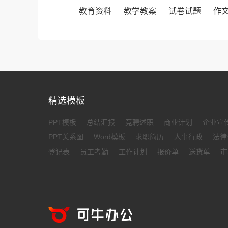
教育资料
教学教案
试卷试题
作
精选模板
PPT模板
总结汇报
竞聘述职
商业计划
企业宣
PPT关系图
Word模板
求职简历
人事行政
法律
登记表
员工考勤
工作计划
报价单
送货单
市