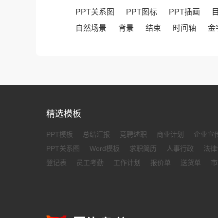
PPT关系图
PPT图标
PPT插画
自然场景
背景
结束
时间轴
金
精选模板
PPT模板
总结汇报
竞聘述职
商业计划
企业宣
PPT关系图
Word模板
求职简历
人事行政
法律
登记表
员工考勤
工作计划
报价单
送货单
市