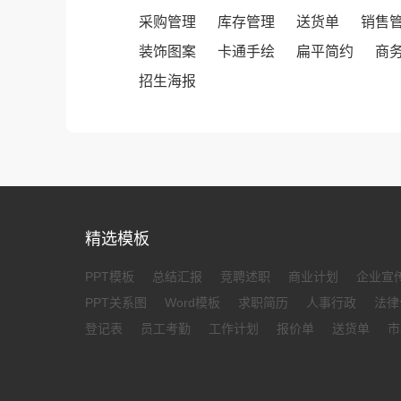
采购管理
库存管理
送货单
销售
装饰图案
卡通手绘
扁平简约
商
招生海报
精选模板
PPT模板
总结汇报
竞聘述职
商业计划
企业宣
PPT关系图
Word模板
求职简历
人事行政
法律
登记表
员工考勤
工作计划
报价单
送货单
市