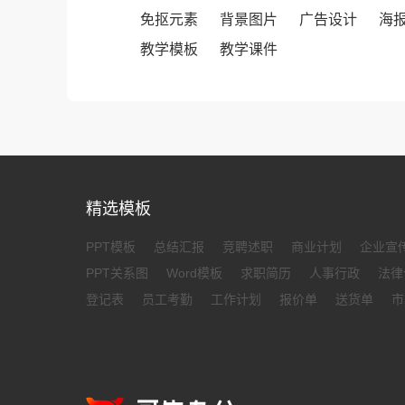
免抠元素
背景图片
广告设计
海
教学模板
教学课件
精选模板
PPT模板
总结汇报
竞聘述职
商业计划
企业宣
PPT关系图
Word模板
求职简历
人事行政
法律
登记表
员工考勤
工作计划
报价单
送货单
市