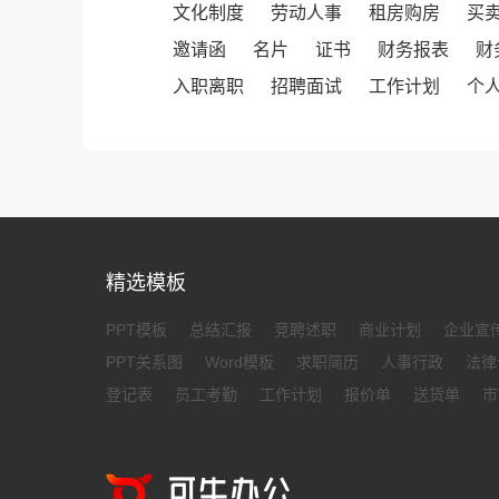
文化制度
劳动人事
租房购房
买
邀请函
名片
证书
财务报表
财
入职离职
招聘面试
工作计划
个
精选模板
PPT模板
总结汇报
竞聘述职
商业计划
企业宣
PPT关系图
Word模板
求职简历
人事行政
法律
登记表
员工考勤
工作计划
报价单
送货单
市