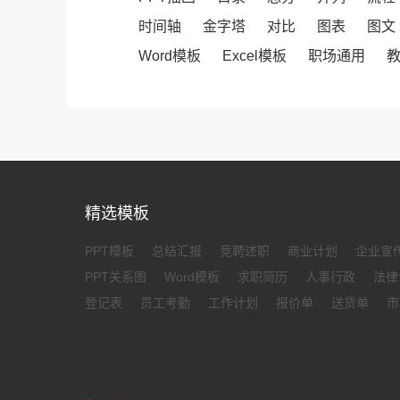
时间轴
金字塔
对比
图表
图文
Word模板
Excel模板
职场通用
精选模板
PPT模板
总结汇报
竞聘述职
商业计划
企业宣
PPT关系图
Word模板
求职简历
人事行政
法律
登记表
员工考勤
工作计划
报价单
送货单
市