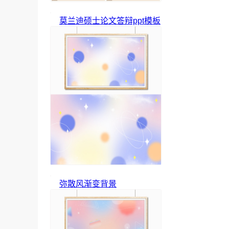
莫兰迪硕士论文答辩ppt模板
弥散风渐变背景