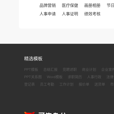
品牌营销
医疗保健
画册相册
节
人事申请
人事证明
绩效考核
精选模板
PPT模板
总结汇报
竞聘述职
商业计划
企业宣
PPT关系图
Word模板
求职简历
人事行政
法律
登记表
员工考勤
工作计划
报价单
送货单
市