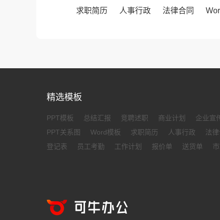
求职简历
人事行政
法律合同
Wo
精选模板
PPT模板
总结汇报
竞聘述职
商业计划
企业宣
PPT关系图
Word模板
求职简历
人事行政
法律
登记表
员工考勤
工作计划
报价单
送货单
市