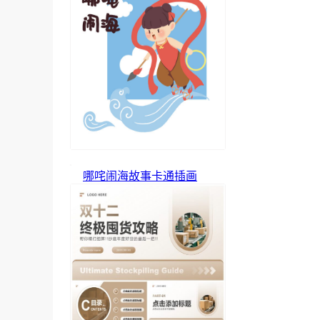
哪咤闹海故事卡通插画