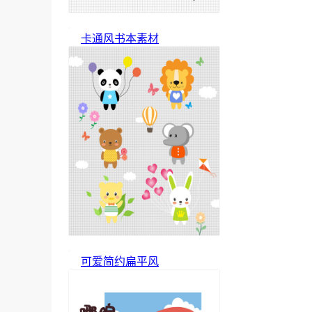
卡通风书本素材
可爱简约扁平风