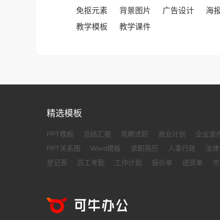
免抠元素
背景图片
广告设计
海
教学模板
教学课件
精选模板
PPT模板
总结汇报
竞聘述职
商业计划
企业宣
PPT关系图
Word模板
求职简历
人事行政
法律
登记表
员工考勤
工作计划
报价单
送货单
市