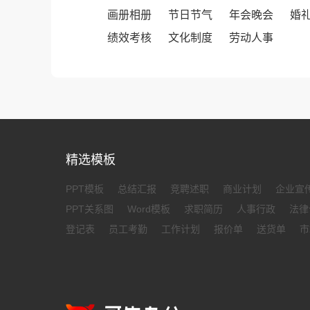
画册相册
节日节气
年会晚会
婚
绩效考核
文化制度
劳动人事
精选模板
PPT模板
总结汇报
竞聘述职
商业计划
企业宣
PPT关系图
Word模板
求职简历
人事行政
法律
登记表
员工考勤
工作计划
报价单
送货单
市