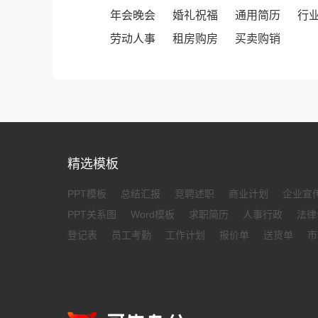
年会晚会
婚礼祝福
通用简历
行
劳动人事
租房购房
买卖购销
精选模板
PPT模板
总结汇报
竞聘述职
商业计划
企业宣
PPT关系图
Word模板
求职简历
人事行政
法律
登记表
员工考勤
工作计划
报价单
送货单
市