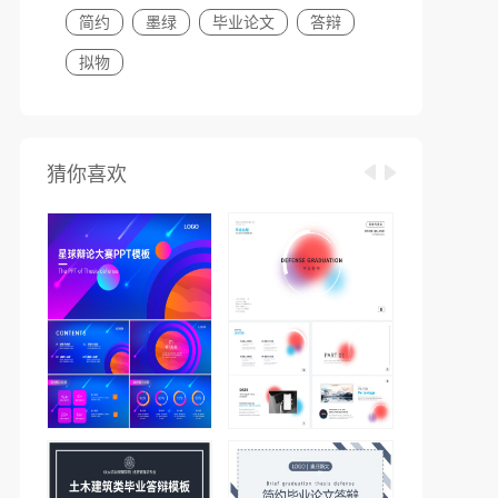
简约
墨绿
毕业论文
答辩
拟物
猜你喜欢