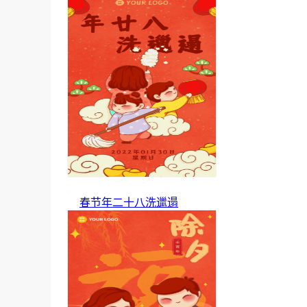
春节年二十八洗邋遢