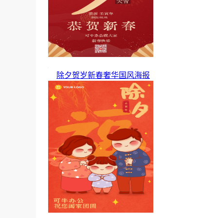
除夕贺岁新春奢华国风海报