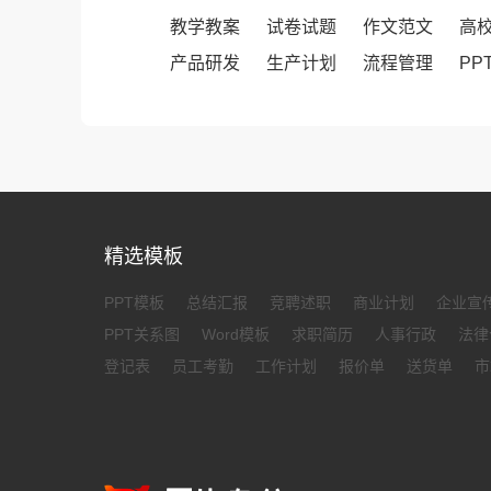
教学教案
试卷试题
作文范文
高
产品研发
生产计划
流程管理
PP
精选模板
PPT模板
总结汇报
竞聘述职
商业计划
企业宣
PPT关系图
Word模板
求职简历
人事行政
法律
登记表
员工考勤
工作计划
报价单
送货单
市