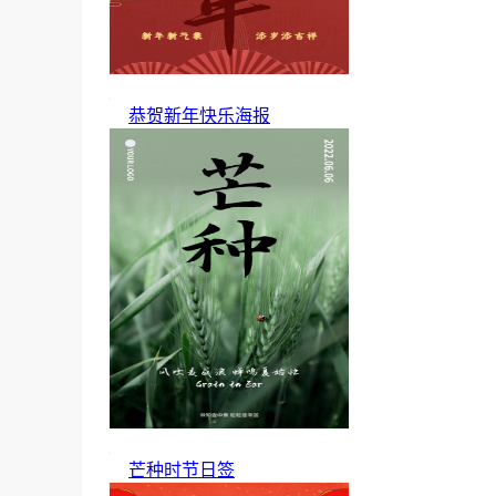
恭贺新年快乐海报
芒种时节日签