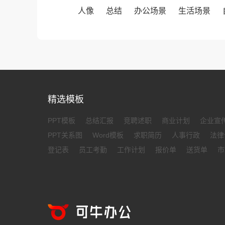
人像
总结
办公场景
生活场景
精选模板
PPT模板
总结汇报
竞聘述职
商业计划
企业宣
PPT关系图
Word模板
求职简历
人事行政
法律
登记表
员工考勤
工作计划
报价单
送货单
市