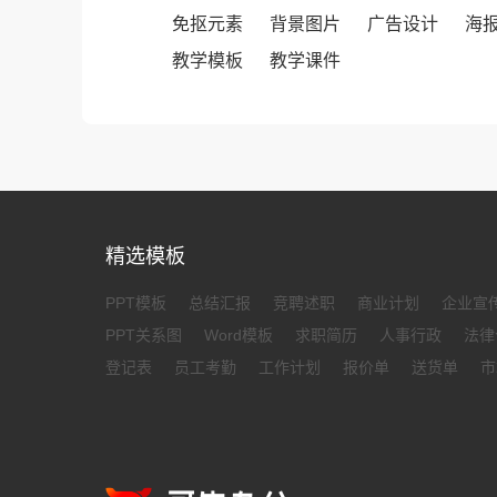
免抠元素
背景图片
广告设计
海
教学模板
教学课件
精选模板
PPT模板
总结汇报
竞聘述职
商业计划
企业宣
PPT关系图
Word模板
求职简历
人事行政
法律
登记表
员工考勤
工作计划
报价单
送货单
市