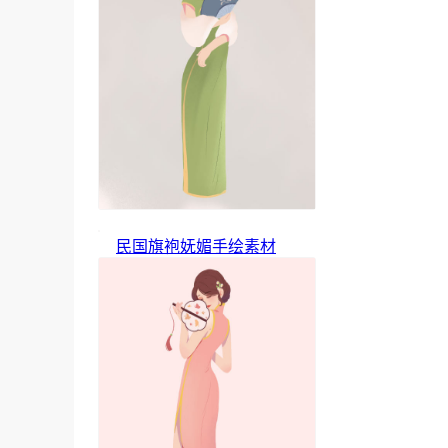
民国旗袍妩媚手绘素材