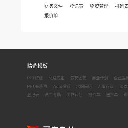
财务文件
登记表
物资管理
排班
报价单
精选模板
PPT模板
总结汇报
竞聘述职
商业计划
企业宣
PPT关系图
Word模板
求职简历
人事行政
法律
登记表
员工考勤
工作计划
报价单
送货单
市