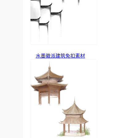
水墨徽派建筑免扣素材