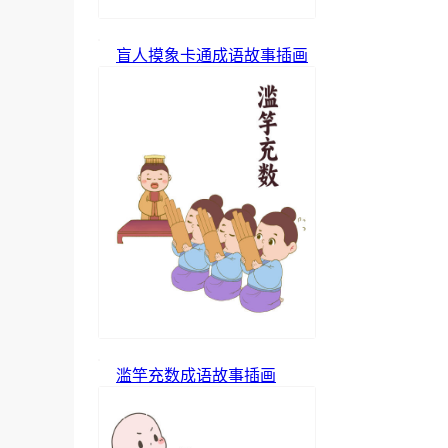
盲人摸象卡通成语故事插画
滥竽充数成语故事插画