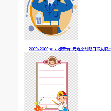
2000x2000px_小清新ppt元素原创戴口罩女职