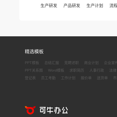
生产研发
产品研发
生产计划
流
精选模板
PPT模板
总结汇报
竞聘述职
商业计划
企业宣
PPT关系图
Word模板
求职简历
人事行政
法律
登记表
员工考勤
工作计划
报价单
送货单
市