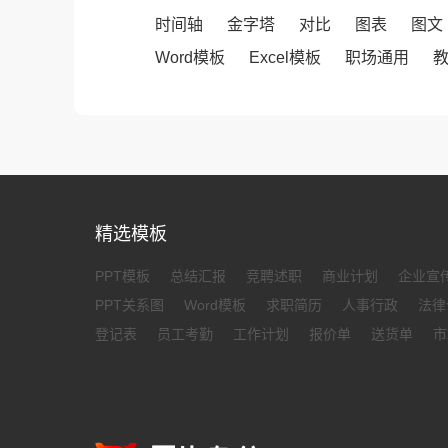
时间轴
金字塔
对比
图表
图文
Word模板
Excel模板
职场通用
精选模板
PPT模板
总结汇报
竞聘述职
商业计划
企业宣
PPT关系图
Word模板
求职简历
人事行政
法律
登记表
员工考勤
工作计划
报价单
送货单
市