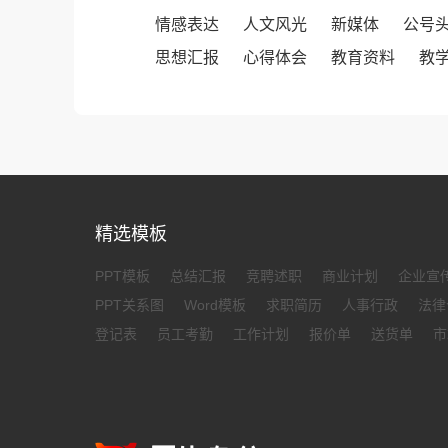
情感表达
人文风光
新媒体
公号
思想汇报
心得体会
教育资料
教
精选模板
PPT模板
总结汇报
竞聘述职
商业计划
企业宣
PPT关系图
Word模板
求职简历
人事行政
法律
登记表
员工考勤
工作计划
报价单
送货单
市