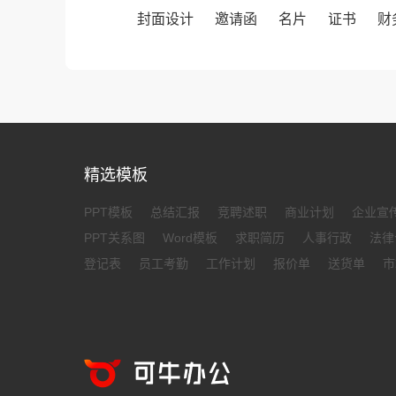
封面设计
邀请函
名片
证书
财
精选模板
PPT模板
总结汇报
竞聘述职
商业计划
企业宣
PPT关系图
Word模板
求职简历
人事行政
法律
登记表
员工考勤
工作计划
报价单
送货单
市