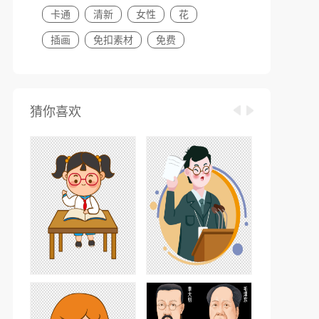
卡通
清新
女性
花
插画
免扣素材
免费
猜你喜欢