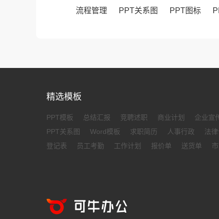
流程管理
PPT关系图
PPT图标
P
精选模板
PPT模板
总结汇报
竞聘述职
商业计划
企业宣
PPT关系图
Word模板
求职简历
人事行政
法律
登记表
员工考勤
工作计划
报价单
送货单
市