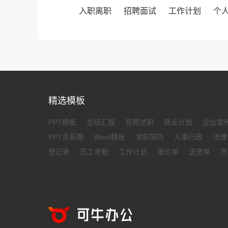
入职离职
招聘面试
工作计划
个
精选模板
PPT模板
总结汇报
竞聘述职
商业计划
企业宣
PPT关系图
Word模板
求职简历
人事行政
法律
登记表
员工考勤
工作计划
报价单
送货单
市