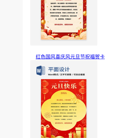
红色国风喜庆风元旦节祝福贺卡