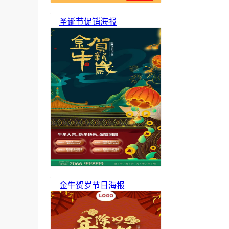
圣诞节促销海报
金牛贺岁节日海报