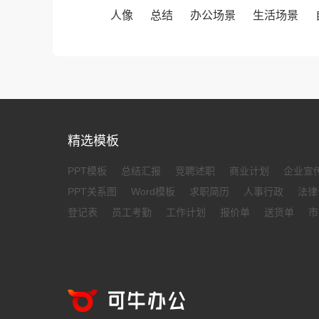
人像
总结
办公场景
生活场景
精选模板
PPT模板
总结汇报
竞聘述职
商业计划
企业宣
PPT关系图
Word模板
求职简历
人事行政
法律
登记表
员工考勤
工作计划
报价单
送货单
市