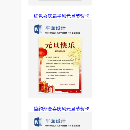
红色喜庆扁平风元旦节贺卡
简约渐变喜庆风元旦节贺卡