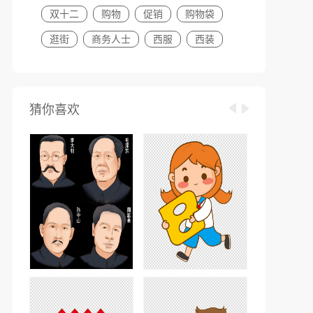
双十二
购物
促销
购物袋
逛街
商务人士
西服
西装
猜你喜欢