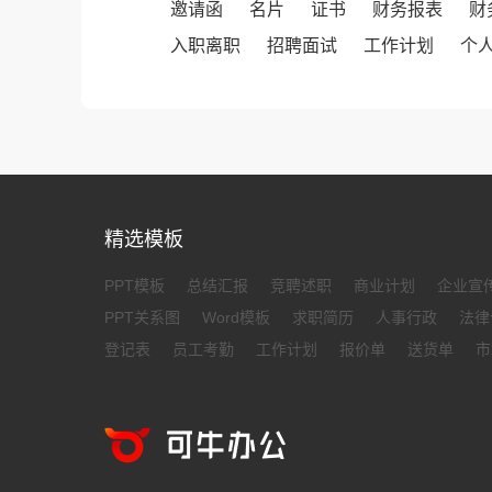
邀请函
名片
证书
财务报表
财
入职离职
招聘面试
工作计划
个
精选模板
PPT模板
总结汇报
竞聘述职
商业计划
企业宣
PPT关系图
Word模板
求职简历
人事行政
法律
登记表
员工考勤
工作计划
报价单
送货单
市