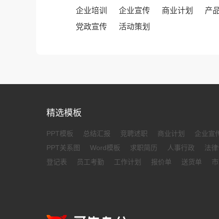
企业培训
企业宣传
商业计划
产
党政宣传
活动策划
精选模板
PPT模板
总结汇报
竞聘述职
商业计划
企业宣
PPT关系图
Word模板
求职简历
人事行政
法律
登记表
员工考勤
工作计划
报价单
送货单
市