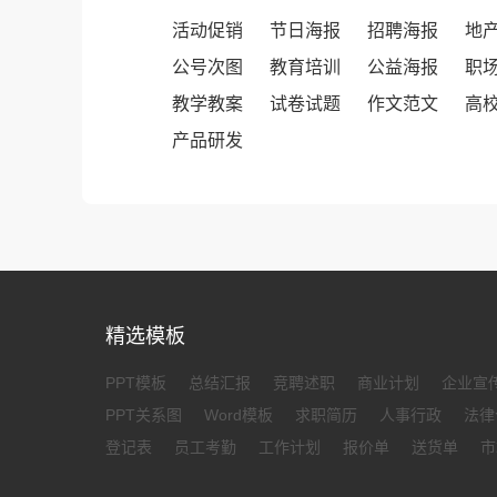
活动促销
节日海报
招聘海报
地
公号次图
教育培训
公益海报
职
教学教案
试卷试题
作文范文
高
产品研发
精选模板
PPT模板
总结汇报
竞聘述职
商业计划
企业宣
PPT关系图
Word模板
求职简历
人事行政
法律
登记表
员工考勤
工作计划
报价单
送货单
市