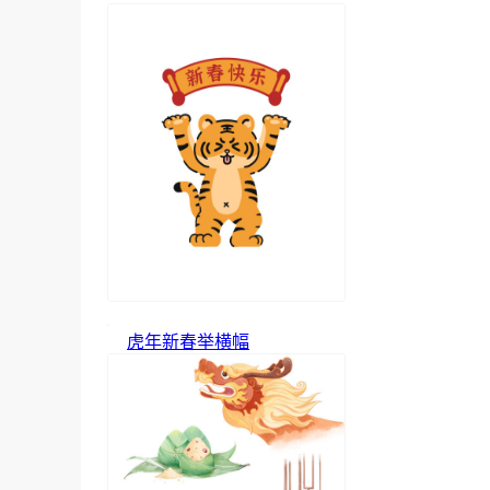
虎年新春举横幅