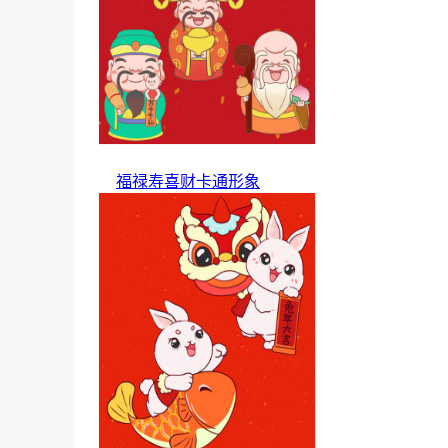
福禄寿喜财卡通形象