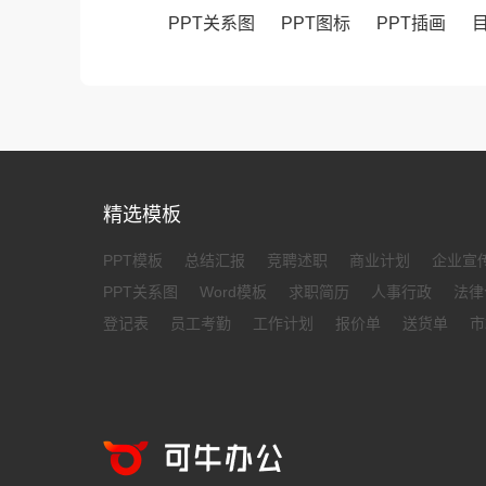
PPT关系图
PPT图标
PPT插画
精选模板
PPT模板
总结汇报
竞聘述职
商业计划
企业宣
PPT关系图
Word模板
求职简历
人事行政
法律
登记表
员工考勤
工作计划
报价单
送货单
市