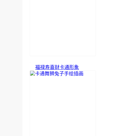
福禄寿喜财卡通形象