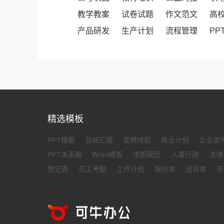
教学教案
试卷试题
作文范文
高
产品研发
生产计划
流程管理
PP
精选模板
PPT模板
总结汇报
竞聘述职
商业计划
企业宣
PPT关系图
Word模板
求职简历
人事行政
法律
登记表
员工考勤
工作计划
报价单
送货单
市